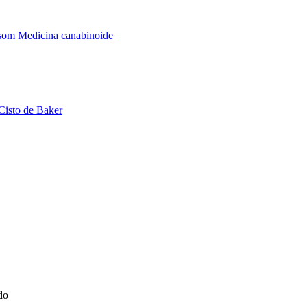
assom
Medicina canabinoide
Cisto de Baker
do