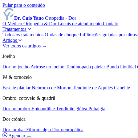
Pular para o conteúdo
Dr. Caio Yano
Ortopedia · Dor
O Médico
Ortopedia & Dor
Locais de atendimento
Contato
Tratamentos
Todos os tratamentos
Ondas de choque
Infiltrações guiadas por ultr
Artigos
Ver todos os artigos →
Joelho
Dor no joelho
Artrose no joelho
Tendinopatia patelar
Banda iliotibial
Pé & tornozelo
Fascite plantar
Neuroma de Morton
Tendinite de Aquiles
Canelite
Ombro, cotovelo & quadril
Dor no ombro
Epicondilite
Tendinite glútea
Pubalgia
Dor crônica
Dor lombar
Fibromialgia
Dor neuropática
Agendar