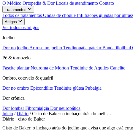
O Médico
Ortopedia & Dor
Locais de atendimento
Contato
Tratamentos
Todos os tratamentos
Ondas de choque
Infiltrações guiadas por ultr
Artigos
Ver todos os artigos
Joelho
Dor no joelho
Artrose no joelho
Tendinopatia patelar
Banda iliotibial
Pé & tornozelo
Fascite plantar
Neuroma de Morton
Tendinite de Aquiles
Canelite
Ombro, cotovelo & quadril
Dor no ombro
Epicondilite
Tendinite glútea
Pubalgia
Dor crônica
Dor lombar
Fibromialgia
Dor neuropática
Início
/
Diário
/
Cisto de Baker: o inchaço atrás do joelh…
Diário · cisto de Baker
Cisto de Baker: o inchaço atrás do joelho que avisa que algo está erra