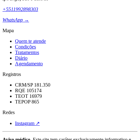
+5511992898303
WhatsApp →
Mapa
Quem te atende
Condições
Tratamentos
Diário
Agendamento
Registros
CRM/SP 181.350
RQE 105174
TEOT 16979
TEPOP 865
Redes
Instagram ↗
Aviso médico.
Este site tem caráter exclusivamente informativo e