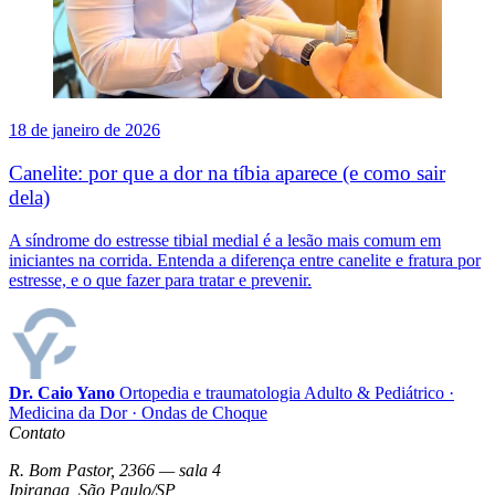
18 de janeiro de 2026
Canelite: por que a dor na tíbia aparece (e como sair
dela)
A síndrome do estresse tibial medial é a lesão mais comum em
iniciantes na corrida. Entenda a diferença entre canelite e fratura por
estresse, e o que fazer para tratar e prevenir.
Dr. Caio Yano
Ortopedia e traumatologia Adulto & Pediátrico ·
Medicina da Dor · Ondas de Choque
Contato
R. Bom Pastor, 2366 — sala 4
Ipiranga, São Paulo/SP