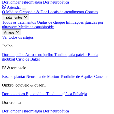
Dor lombar
Fibromialgia
Dor neuropática
Agendar
O Médico
Ortopedia & Dor
Locais de atendimento
Contato
Tratamentos
Todos os tratamentos
Ondas de choque
Infiltrações guiadas por
ultrassom
Medicina canabinoide
Artigos
Ver todos os artigos
Joelho
Dor no joelho
Artrose no joelho
Tendinopatia patelar
Banda
iliotibial
Cisto de Baker
Pé & tornozelo
Fascite plantar
Neuroma de Morton
Tendinite de Aquiles
Canelite
Ombro, cotovelo & quadril
Dor no ombro
Epicondilite
Tendinite glútea
Pubalgia
Dor crônica
Dor lombar
Fibromialgia
Dor neuropática