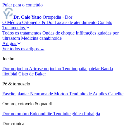
Pular para o conteúdo
Dr. Caio Yano
Ortopedia · Dor
O Médico
Ortopedia & Dor
Locais de atendimento
Contato
Tratamentos
Todos os tratamentos
Ondas de choque
Infiltrações guiadas por
ultrassom
Medicina canabinoide
Artigos
Ver todos os artigos →
Joelho
Dor no joelho
Artrose no joelho
Tendinopatia patelar
Banda
iliotibial
Cisto de Baker
Pé & tornozelo
Fascite plantar
Neuroma de Morton
Tendinite de Aquiles
Canelite
Ombro, cotovelo & quadril
Dor no ombro
Epicondilite
Tendinite glútea
Pubalgia
Dor crônica