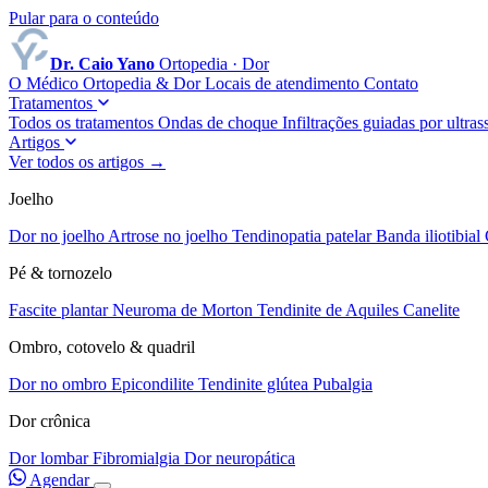
Pular para o conteúdo
Dr. Caio Yano
Ortopedia · Dor
O Médico
Ortopedia & Dor
Locais de atendimento
Contato
Tratamentos
Todos os tratamentos
Ondas de choque
Infiltrações guiadas por ultr
Artigos
Ver todos os artigos →
Joelho
Dor no joelho
Artrose no joelho
Tendinopatia patelar
Banda iliotibial
Pé & tornozelo
Fascite plantar
Neuroma de Morton
Tendinite de Aquiles
Canelite
Ombro, cotovelo & quadril
Dor no ombro
Epicondilite
Tendinite glútea
Pubalgia
Dor crônica
Dor lombar
Fibromialgia
Dor neuropática
Agendar