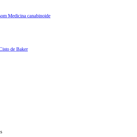
assom
Medicina canabinoide
Cisto de Baker
as