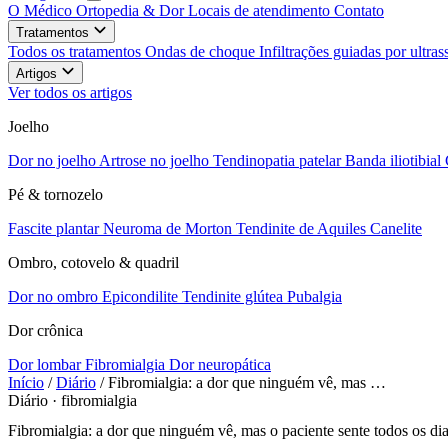
O Médico
Ortopedia & Dor
Locais de atendimento
Contato
Tratamentos
Todos os tratamentos
Ondas de choque
Infiltrações guiadas por ultr
Artigos
Ver todos os artigos
Joelho
Dor no joelho
Artrose no joelho
Tendinopatia patelar
Banda iliotibial
Pé & tornozelo
Fascite plantar
Neuroma de Morton
Tendinite de Aquiles
Canelite
Ombro, cotovelo & quadril
Dor no ombro
Epicondilite
Tendinite glútea
Pubalgia
Dor crônica
Dor lombar
Fibromialgia
Dor neuropática
Início
/
Diário
/
Fibromialgia: a dor que ninguém vê, mas …
Diário · fibromialgia
Fibromialgia: a dor que ninguém vê, mas o paciente sente todos os di