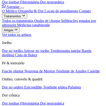
Dor lombar
Fibromialgia
Dor neuropática
Agendar
O Médico
Ortopedia & Dor
Locais de atendimento
Contato
Tratamentos
Todos os tratamentos
Ondas de choque
Infiltrações guiadas por
ultrassom
Medicina canabinoide
Artigos
Ver todos os artigos
Joelho
Dor no joelho
Artrose no joelho
Tendinopatia patelar
Banda
iliotibial
Cisto de Baker
Pé & tornozelo
Fascite plantar
Neuroma de Morton
Tendinite de Aquiles
Canelite
Ombro, cotovelo & quadril
Dor no ombro
Epicondilite
Tendinite glútea
Pubalgia
Dor crônica
Dor lombar
Fibromialgia
Dor neuropática