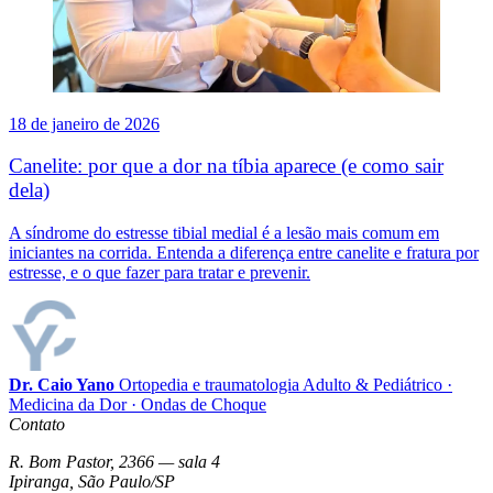
18 de janeiro de 2026
Canelite: por que a dor na tíbia aparece (e como sair
dela)
A síndrome do estresse tibial medial é a lesão mais comum em
iniciantes na corrida. Entenda a diferença entre canelite e fratura por
estresse, e o que fazer para tratar e prevenir.
Dr. Caio Yano
Ortopedia e traumatologia Adulto & Pediátrico ·
Medicina da Dor · Ondas de Choque
Contato
R. Bom Pastor, 2366 — sala 4
Ipiranga, São Paulo/SP