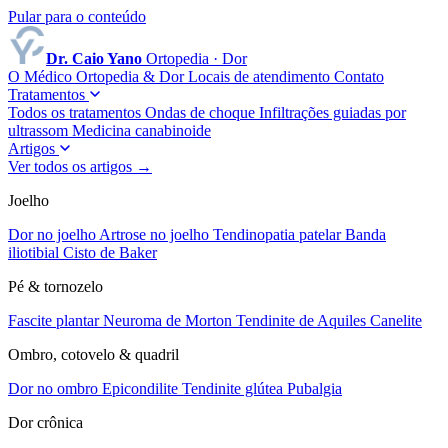
Pular para o conteúdo
Dr. Caio Yano
Ortopedia · Dor
O Médico
Ortopedia & Dor
Locais de atendimento
Contato
Tratamentos
Todos os tratamentos
Ondas de choque
Infiltrações guiadas por
ultrassom
Medicina canabinoide
Artigos
Ver todos os artigos →
Joelho
Dor no joelho
Artrose no joelho
Tendinopatia patelar
Banda
iliotibial
Cisto de Baker
Pé & tornozelo
Fascite plantar
Neuroma de Morton
Tendinite de Aquiles
Canelite
Ombro, cotovelo & quadril
Dor no ombro
Epicondilite
Tendinite glútea
Pubalgia
Dor crônica