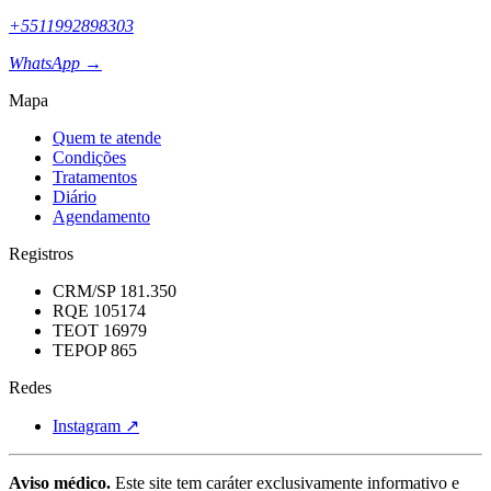
+5511992898303
WhatsApp →
Mapa
Quem te atende
Condições
Tratamentos
Diário
Agendamento
Registros
CRM/SP 181.350
RQE 105174
TEOT 16979
TEPOP 865
Redes
Instagram ↗
Aviso médico.
Este site tem caráter exclusivamente informativo e