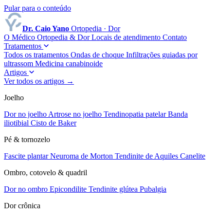
Pular para o conteúdo
Dr. Caio Yano
Ortopedia · Dor
O Médico
Ortopedia & Dor
Locais de atendimento
Contato
Tratamentos
Todos os tratamentos
Ondas de choque
Infiltrações guiadas por
ultrassom
Medicina canabinoide
Artigos
Ver todos os artigos →
Joelho
Dor no joelho
Artrose no joelho
Tendinopatia patelar
Banda
iliotibial
Cisto de Baker
Pé & tornozelo
Fascite plantar
Neuroma de Morton
Tendinite de Aquiles
Canelite
Ombro, cotovelo & quadril
Dor no ombro
Epicondilite
Tendinite glútea
Pubalgia
Dor crônica