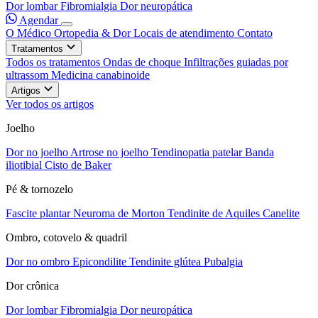
Dor lombar
Fibromialgia
Dor neuropática
Agendar
O Médico
Ortopedia & Dor
Locais de atendimento
Contato
Tratamentos
Todos os tratamentos
Ondas de choque
Infiltrações guiadas por
ultrassom
Medicina canabinoide
Artigos
Ver todos os artigos
Joelho
Dor no joelho
Artrose no joelho
Tendinopatia patelar
Banda
iliotibial
Cisto de Baker
Pé & tornozelo
Fascite plantar
Neuroma de Morton
Tendinite de Aquiles
Canelite
Ombro, cotovelo & quadril
Dor no ombro
Epicondilite
Tendinite glútea
Pubalgia
Dor crônica
Dor lombar
Fibromialgia
Dor neuropática